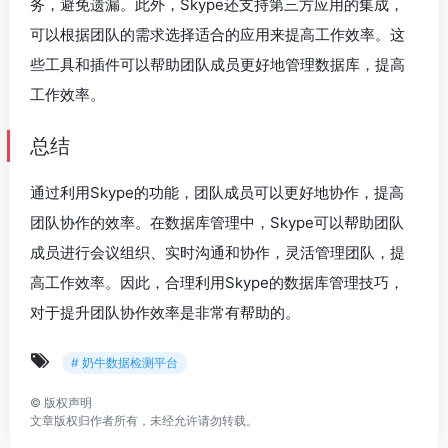
务，避免遗漏。此外，Skype还支持第三方应用的集成，
可以根据团队的需求选择适合的应用来提高工作效率。这
些工具和插件可以帮助团队成员更好地管理数据库，提高
工作效率。
总结
通过利用Skype的功能，团队成员可以更好地协作，提高
团队协作的效率。在数据库管理中，Skype可以帮助团队
成员进行会议组织、实时沟通和协作，灵活管理团队，提
高工作效率。因此，合理利用Skype的数据库管理技巧，
对于提升团队协作效率是非常有帮助的。
# 奶牛数据检测平台
©
版权声明
文章版权归作者所有，未经允许请勿转载。