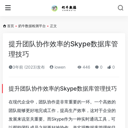
首页
•
奶牛数据检测平台
•
正文
提升团队协作效率的Skype数据库管
理技巧
3年前 (2023)发布
iowen
446
0
0
提升团队协作效率的Skype数据库管理技巧
在现代企业中，团队协作是非常重要的一环。一个高效的
团队能够更好地完成工作，提高生产效率，这对于企业的
发展来说至关重要。而Skype作为一种实时通讯工具，可
以帮助团队成员之间更好地协作，并实现数据库管理的目