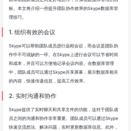
标。本文将介绍一些提升团队协作效率的Skype数据库管
理技巧。
1. 组织有效的会议
Skype可以帮助团队成员进行远程会议，而会议是团队协
作中不可或缺的一环。在Skype上进行会议可以节省时间
和成本，并且可以方便地记录会议内容。在数据库管理
中，团队成员可以通过Skype共享屏幕，展示数据库相关
的内容，快速传递信息，提高工作效率。
2. 实时沟通和协作
Skype提供了实时聊天和共享文件的功能，这对于团队成
员之间的沟通和协作非常重要。团队成员可以通过Skype
快速交流想法、解决问题，实时更新数据库信息。此外，