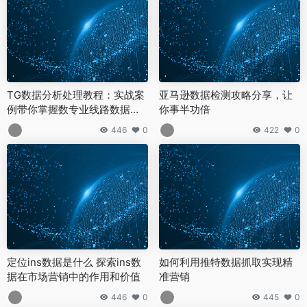
TG数据分析处理教程：实战案
亚马逊数据检测攻略分享，让
例带你掌握数专业线路数据检
你事半功倍
测，保障数据质量
446
0
422
0
定位ins数据是什么 探索ins数
如何利用推特数据抓取实现精
据在市场营销中的作用和价值
准营销
446
0
445
0