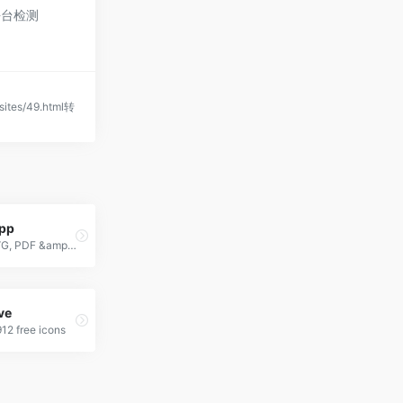
平台检测
sites/49.html转
pp
Icon Font, SVG, PDF &amp; PNG Generator
ve
12 free icons