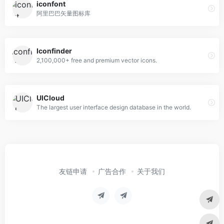
iconfont
阿里巴巴矢量图标库
Iconfinder
2,100,000+ free and premium vector icons.
UICloud
The largest user interface design database in the world.
友链申请
广告合作
关于我们