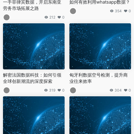
一手菲律宾数据，开启东南亚
如何有效利用whatsapp数据？
劳务市场拓展之路
354
0
212
0
解密法国数据科技：如何引领
匈牙利数据空号检测，提升商
全球创新潮流的深度探索
业往来效率
319
0
304
0