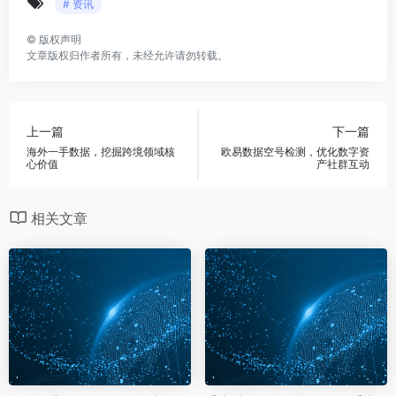
# 资讯
©
版权声明
文章版权归作者所有，未经允许请勿转载。
上一篇
下一篇
海外一手数据，挖掘跨境领域核
欧易数据空号检测，优化数字资
心价值
产社群互动
相关文章