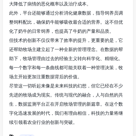
大降低了病情的恶化概率以及治疗成本。
此外，平台还能够通过分析消化健康数据，指导饲养员调
整饲料配比，确保奶牛能够吸收最合适的营养。这不但优
化了奶牛的日常饲养，也提高了牛奶的产量和品质。
但技术的创新不仅仅带来了效率的提升，更重要的是，它
还帮助牧场主建立起了一种全新的管理理念。在数据的帮
助下，牧场管理由过去的经验主义转向科学化、精细化。
每一个数字和每一条曲线都可能关联着一种管理决策，牧
场主开始更加注重数据背后的价值。
尽管这一切听起来像是未来科技的幻想，但它已经在不少
先进的牧场成为现实。传统与现代的融合，人与自然的共
生，数据监测平台正在开启牧场管理的新篇章。在这个数
字化迅速发展的时代，我们有理由相信，科技的力量将继
续引领着农业行业的创新与突破。