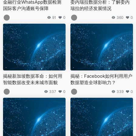
金融行业WhatsApp数据检测
委内瑞拉数据分析：了解委内
国际客户沟通账号保障
瑞拉的经济发展情况
91
0
360
0
揭秘新加坡数据革命：如何用
揭秘：Facebook如何利用用户
智能数据改变未来城市面貌
数据塑造全球影响力？
337
0
339
0