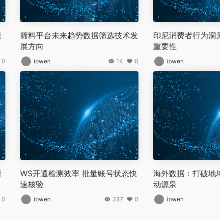
能
筛料平台未来趋势数据筛选技术发
印尼消费者行为洞
展方向
重要性
0
iowen
14
0
iowen
新
WS开通检测效率 批量账号状态快
海外数据：打破地
速核验
动源泉
0
iowen
237
0
iowen