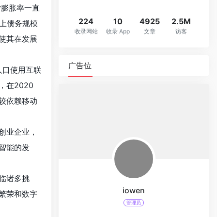
货膨胀率一直
224
10
4925
2.5M
上债务规模
收录网站
收录 App
文章
访客
使其在发展
广告位
人口使用互联
在2020
较依赖移动
创业企业，
智能的发
临诸多挑
iowen
繁荣和数字
管理员