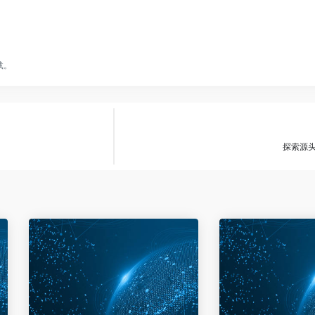
载。
探索源