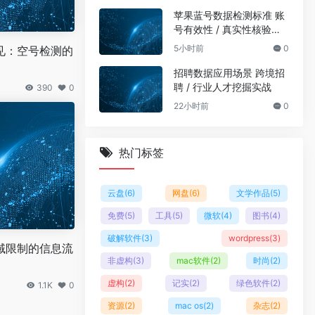
苹果蓝号数据检测标准 账
号有效性 / 真实性核验规
范
5小时前
0
见：空号检测的
招聘数据应用场景 跨境招
聘 / 行业人才挖掘实战
390
0
22小时前
0
热门标签
云盘
(6)
网盘
(6)
文学作品
(5)
免费
(5)
工具
(5)
微软
(4)
图书
(4)
破解软件
(3)
wordpress
(3)
域限制的信息流
非虚构
(3)
mac软件
(2)
时尚
(2)
虚构
(2)
记实
(2)
绿色软件
(2)
1.1K
0
资源
(2)
mac os
(2)
杂志
(2)