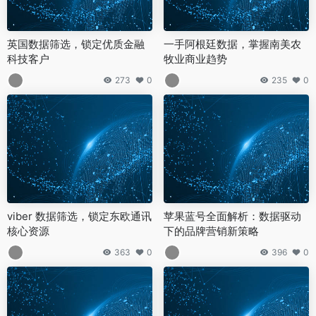
英国数据筛选，锁定优质金融
一手阿根廷数据，掌握南美农
科技客户
牧业商业趋势
273
0
235
0
viber 数据筛选，锁定东欧通讯
苹果蓝号全面解析：数据驱动
核心资源
下的品牌营销新策略
363
0
396
0