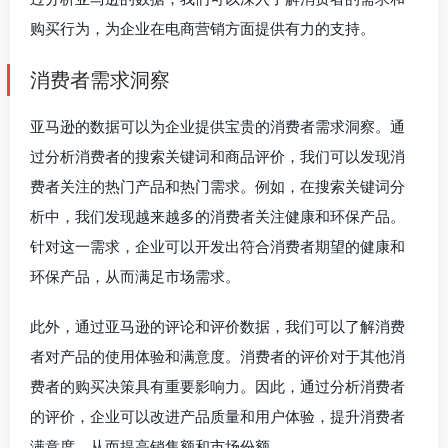
购买行为，为企业在电商营销方面提供有力的支持。
消费者需求洞察
亚马逊的数据可以为企业提供宝贵的消费者需求洞察。通
过分析消费者的搜索关键词和商品评价，我们可以发现消
费者关注的热门产品和热门需求。例如，在搜索关键词分
析中，我们发现越来越多的消费者关注健康和环保产品。
针对这一需求，企业可以开发出符合消费者期望的健康和
环保产品，从而满足市场需求。
此外，通过亚马逊的评论和评价数据，我们可以了解消费
者对产品的使用体验和满意度。消费者的评价对于其他消
费者的购买决策具有重要影响力。因此，通过分析消费者
的评价，企业可以改进产品质量和用户体验，提升消费者
满意度，从而提高销售额和市场份额。