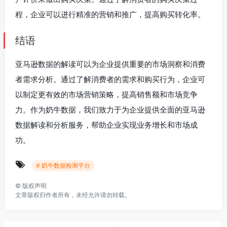
程，企业可以进行精准的营销和推广，提高购买转化率。
结语
亚马逊数据的解读可以为企业提供重要的市场洞察和消费
者需求分析。通过了解消费者的需求和购买行为，企业可
以制定更有效的市场营销策略，提高销售额和市场竞争
力。作为奶牛数据，我们致力于为企业提供全面的亚马逊
数据解读和分析服务，帮助企业实现业务增长和市场成
功。
# 奶牛数据检测平台
©
版权声明
文章版权归作者所有，未经允许请勿转载。