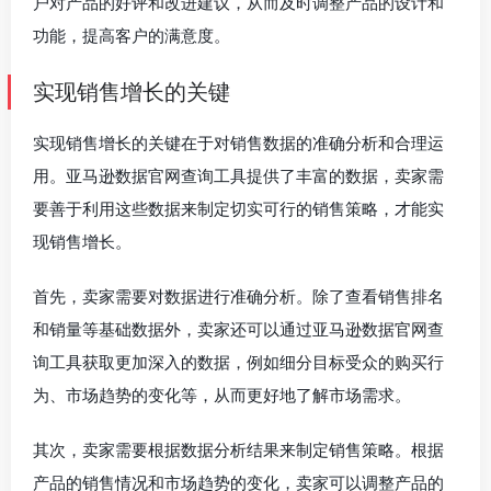
户对产品的好评和改进建议，从而及时调整产品的设计和
功能，提高客户的满意度。
实现销售增长的关键
实现销售增长的关键在于对销售数据的准确分析和合理运
用。亚马逊数据官网查询工具提供了丰富的数据，卖家需
要善于利用这些数据来制定切实可行的销售策略，才能实
现销售增长。
首先，卖家需要对数据进行准确分析。除了查看销售排名
和销量等基础数据外，卖家还可以通过亚马逊数据官网查
询工具获取更加深入的数据，例如细分目标受众的购买行
为、市场趋势的变化等，从而更好地了解市场需求。
其次，卖家需要根据数据分析结果来制定销售策略。根据
产品的销售情况和市场趋势的变化，卖家可以调整产品的