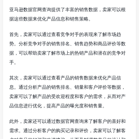
亚马逊数据官网查询提供了丰富的销售数据，卖家可以根
据这些数据来优化产品信息和销售策略。
首先，卖家可以通过查看竞争对手的表现来了解市场趋
势。分析竞争对手的销售排名、销售趋势和商品评价等数
据，可以帮助卖家了解市场上的热销产品和潜在的竞争对
手。
其次，卖家可以通过查看产品的销售数据来优化产品信
息。通过分析产品的销售排名、销量和客户评价等数据，
卖家可以了解产品的受欢迎程度和客户的需求，从而对产
品信息进行优化，提高产品的曝光度和销售量。
此外，卖家还可以通过数据官网查询来了解客户的喜好和
需求。通过分析客户的购买记录和评价，卖家可以了解客