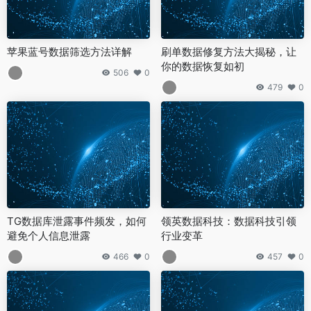
苹果蓝号数据筛选方法详解
刷单数据修复方法大揭秘，让
你的数据恢复如初
506
0
479
0
TG数据库泄露事件频发，如何
领英数据科技：数据科技引领
避免个人信息泄露
行业变革
466
0
457
0