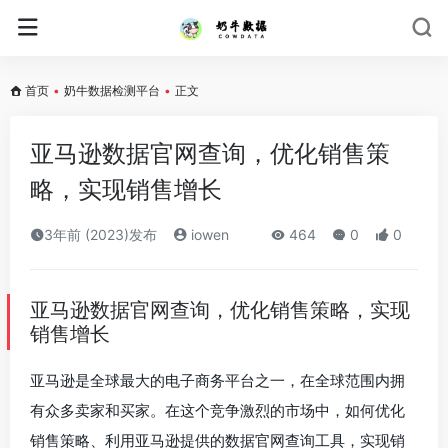
首页
•
奶牛数据检测平台
•
正文
亚马逊数据官网查询，优化销售策
略，实现销售增长
3年前 (2023)发布
iowen
464
0
0
亚马逊数据官网查询，优化销售策略，实现
销售增长
亚马逊是全球最大的电子商务平台之一，在全球范围内拥
有众多卖家和买家。在这个竞争激烈的市场中，如何优化
销售策略、利用亚马逊提供的数据官网查询工具，实现销