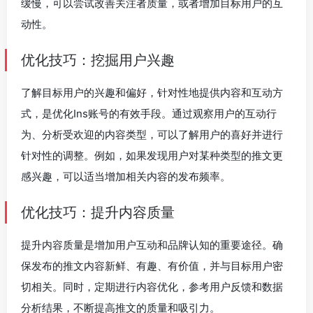
缓慢，可以尝试改善关注者质量，或者增加目标用户的互
动性。
优化技巧：挖掘用户兴趣
了解目标用户的兴趣和偏好，针对性地提供内容和互动方
式，是优化Ins账号的有效手段。通过观察用户的互动行
为、分析受欢迎的内容类型，可以了解用户的喜好并进行
针对性的调整。例如，如果发现用户对某种类型的推文更
感兴趣，可以适当增加相关内容的发布频率。
优化技巧：提升内容质量
提升内容质量是增加用户互动和品牌认知的重要途径。确
保发布的推文内容新鲜、有趣、有价值，并与目标用户密
切相关。同时，定期进行内容优化，参考用户反馈和数据
分析结果，不断提高推文的质量和吸引力。