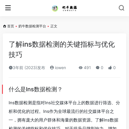
首页
•
奶牛数据检测平台
•
正文
了解ins数据检测的关键指标与优化
技巧
3年前 (2023)发布
iowen
491
0
0
什么是Ins数据检测？
Ins数据检测是指对Ins社交媒体平台上的数据进行筛选、分
析和优化的过程。Ins作为全球最流行的社交媒体平台之
一，拥有庞大的用户群体和海量的数据资源。了解Ins数据
检测的关键指标和优化技巧，对于提升品牌影响力、增加