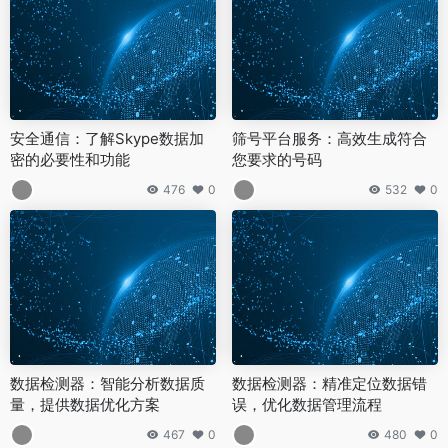
安全通信：了解Skype数据加
筛号平台服务：高效生成符合
密的必要性和功能
您要求的号码
476
0
532
0
数据检测器：智能分析数据质
数据检测器：精准定位数据错
量，提供数据优化方案
误，优化数据管理流程
467
0
480
0