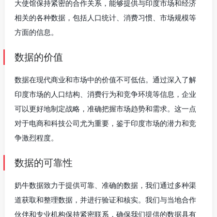
大使馆保持紧密的合作关系，能够提供与印度市场和经济
相关的各种数据，包括人口统计、消费习惯、市场规模等
方面的信息。
数据的价值
数据在现代商业和市场中的价值不可低估。通过深入了解
印度市场的人口结构、消费行为和竞争环境等信息，企业
可以更好地制定战略，准确把握市场趋势和需求。这一点
对于电商和科技公司尤为重要，鉴于印度市场的潜力和竞
争激烈程度。
数据的可靠性
奶牛数据致力于提供可靠、准确的数据，我们通过多种渠
道获取和整理数据，并进行验证和核实。我们与当地合作
伙伴和专业机构保持紧密联系，确保我们提供的数据具有