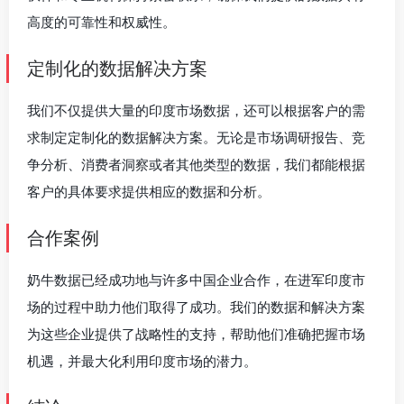
高度的可靠性和权威性。
定制化的数据解决方案
我们不仅提供大量的印度市场数据，还可以根据客户的需
求制定定制化的数据解决方案。无论是市场调研报告、竞
争分析、消费者洞察或者其他类型的数据，我们都能根据
客户的具体要求提供相应的数据和分析。
合作案例
奶牛数据已经成功地与许多中国企业合作，在进军印度市
场的过程中助力他们取得了成功。我们的数据和解决方案
为这些企业提供了战略性的支持，帮助他们准确把握市场
机遇，并最大化利用印度市场的潜力。