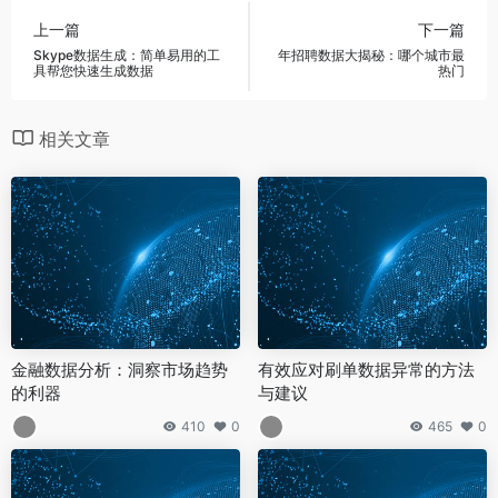
上一篇
下一篇
Skype数据生成：简单易用的工
年招聘数据大揭秘：哪个城市最
具帮您快速生成数据
热门
相关文章
金融数据分析：洞察市场趋势
有效应对刷单数据异常的方法
的利器
与建议
410
0
465
0