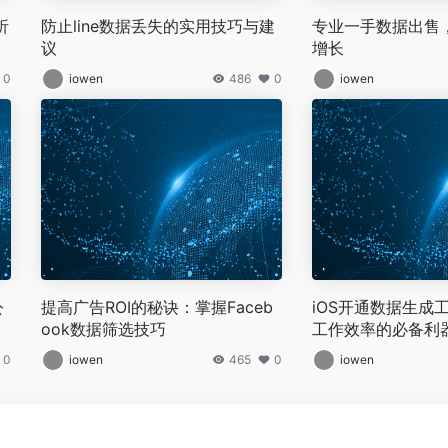
析
防止line数据丢失的实用技巧与建
专业一手数据出售
议
增长
0
iowen
486
0
iowen
公
提高广告ROI的秘诀：掌握Faceb
iOS开通数据生成
ook数据筛选技巧
工作效率的必备利
0
iowen
465
0
iowen