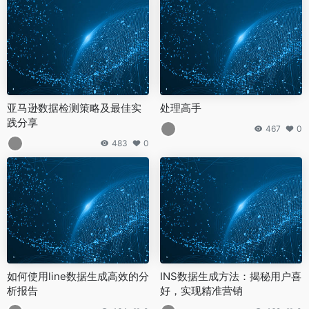
亚马逊数据检测策略及最佳实
处理高手
践分享
467
0
483
0
如何使用line数据生成高效的分
INS数据生成方法：揭秘用户喜
析报告
好，实现精准营销