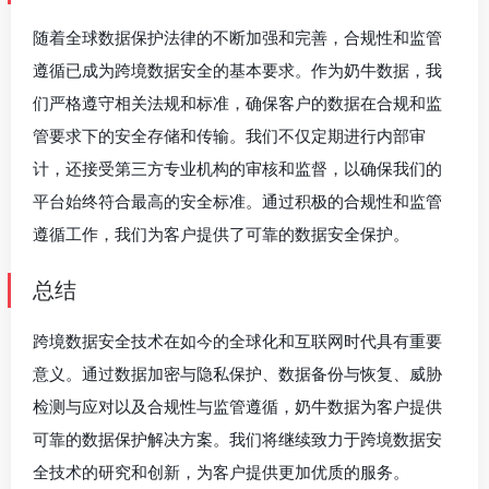
随着全球数据保护法律的不断加强和完善，合规性和监管
遵循已成为跨境数据安全的基本要求。作为奶牛数据，我
们严格遵守相关法规和标准，确保客户的数据在合规和监
管要求下的安全存储和传输。我们不仅定期进行内部审
计，还接受第三方专业机构的审核和监督，以确保我们的
平台始终符合最高的安全标准。通过积极的合规性和监管
遵循工作，我们为客户提供了可靠的数据安全保护。
总结
跨境数据安全技术在如今的全球化和互联网时代具有重要
意义。通过数据加密与隐私保护、数据备份与恢复、威胁
检测与应对以及合规性与监管遵循，奶牛数据为客户提供
可靠的数据保护解决方案。我们将继续致力于跨境数据安
全技术的研究和创新，为客户提供更加优质的服务。