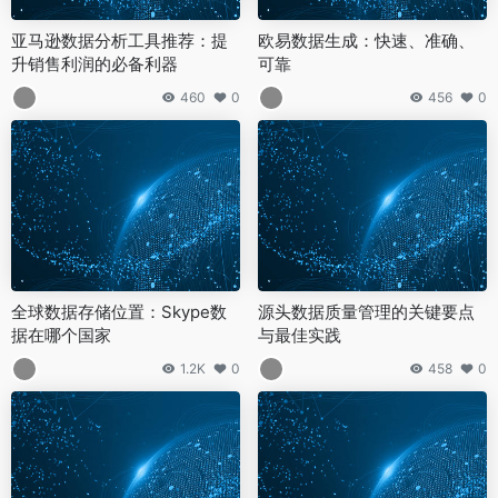
亚马逊数据分析工具推荐：提
欧易数据生成：快速、准确、
升销售利润的必备利器
可靠
460
0
456
0
全球数据存储位置：Skype数
源头数据质量管理的关键要点
据在哪个国家
与最佳实践
1.2K
0
458
0