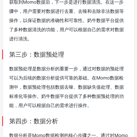
获取到Momo数据后，下一步是进行数据清洗。在这一步
骤中，用户需要对数据进行去重、去噪和去除非法数据等
操作，以保证数据的准确性和可靠性。奶牛数据平台提供
了多种数据清洗的功能，用户可以根据自己的需求对数据
进行清洗。
第三步：数据预处理
数据预处理是数据分析的重要一步，通过对数据的预处理
可以为后续的数据分析提供可靠的基础。在Momo数据检
测中，数据预处理包括数据去噪、数据缺失值处理、数据
标准化等操作。奶牛数据平台提供了多种数据预处理的功
能，用户可以根据自己的需求进行操作。
第四步：数据分析
数据分析是Momo数据检测的核心步骤之一。通过对Momo