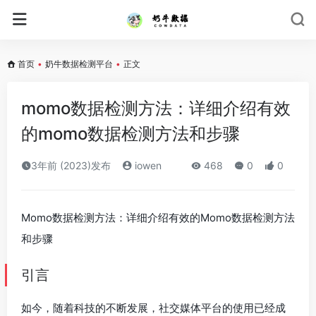
首页
•
奶牛数据检测平台
•
正文
momo数据检测方法：详细介绍有效
的momo数据检测方法和步骤
3年前 (2023)发布
iowen
468
0
0
Momo数据检测方法：详细介绍有效的Momo数据检测方法
和步骤
引言
如今，随着科技的不断发展，社交媒体平台的使用已经成