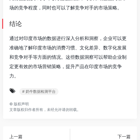
场的竞争程度，同时也可以了解竞争对手的市场策略。
结论
通过对印度市场的数据进行深入分析和洞察，企业可以更
准确地了解印度市场的消费习惯、文化差异、数字化发展
和竞争对手等方面的情况。这些数据洞察可以帮助企业制
定更有效的市场营销策略，提升产品在印度市场的竞争
力。
# 奶牛数据检测平台
©
版权声明
文章版权归作者所有，未经允许请勿转载。
上一篇
下一篇