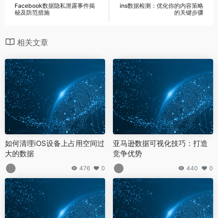
Facebook数据隐私泄露事件揭
ins数据检测：优化你的内容策略
秘及防范措施
的关键步骤
相关文章
如何清理iOS设备上占用空间过
亚马逊数据可视化技巧：打造
大的数据
竞争优势
476
0
440
0