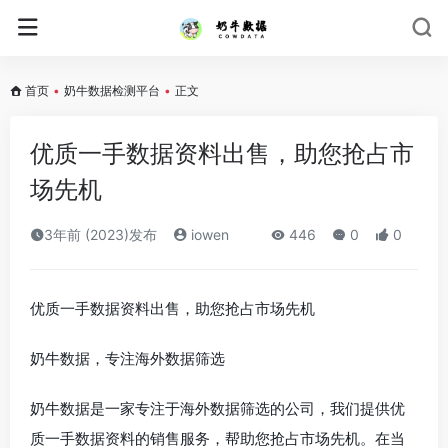
首页
•
奶牛数据检测平台
•
正文
优质一手数据资料出售，助您抢占市
场先机
3年前 (2023)发布
iowen
446
0
0
优质一手数据资料出售，助您抢占市场先机
奶牛数据，专注海外数据筛选
奶牛数据是一家专注于海外数据筛选的公司，我们提供优
质一手数据资料的销售服务，帮助您抢占市场先机。在当