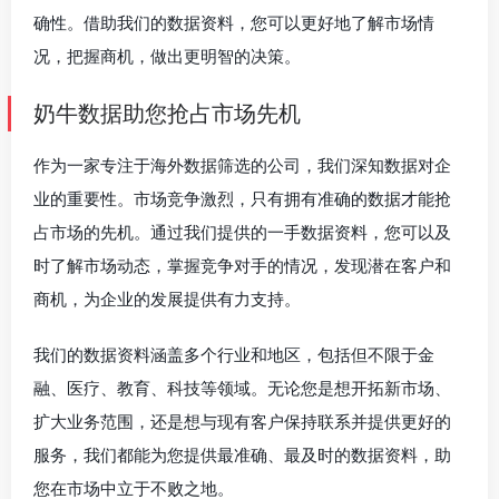
确性。借助我们的数据资料，您可以更好地了解市场情
况，把握商机，做出更明智的决策。
奶牛数据助您抢占市场先机
作为一家专注于海外数据筛选的公司，我们深知数据对企
业的重要性。市场竞争激烈，只有拥有准确的数据才能抢
占市场的先机。通过我们提供的一手数据资料，您可以及
时了解市场动态，掌握竞争对手的情况，发现潜在客户和
商机，为企业的发展提供有力支持。
我们的数据资料涵盖多个行业和地区，包括但不限于金
融、医疗、教育、科技等领域。无论您是想开拓新市场、
扩大业务范围，还是想与现有客户保持联系并提供更好的
服务，我们都能为您提供最准确、最及时的数据资料，助
您在市场中立于不败之地。