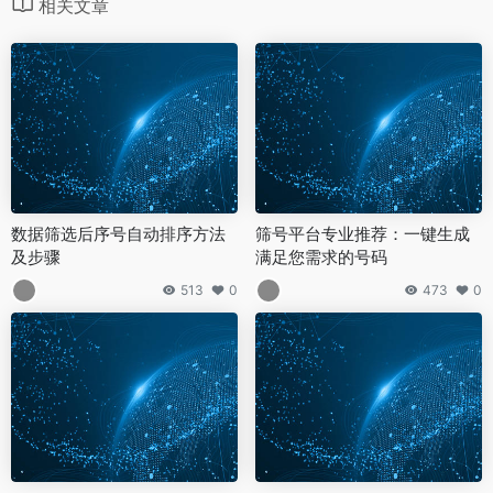
相关文章
数据筛选后序号自动排序方法
筛号平台专业推荐：一键生成
及步骤
满足您需求的号码
513
0
473
0