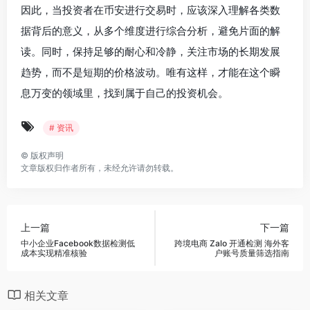
因此，当投资者在币安进行交易时，应该深入理解各类数
据背后的意义，从多个维度进行综合分析，避免片面的解
读。同时，保持足够的耐心和冷静，关注市场的长期发展
趋势，而不是短期的价格波动。唯有这样，才能在这个瞬
息万变的领域里，找到属于自己的投资机会。
# 资讯
©
版权声明
文章版权归作者所有，未经允许请勿转载。
上一篇
下一篇
中小企业Facebook数据检测低
跨境电商 Zalo 开通检测 海外客
成本实现精准核验
户账号质量筛选指南
相关文章