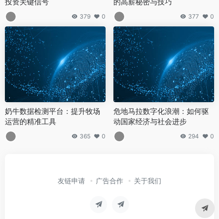
投资关键信号
的高薪秘密与技巧
379
0
377
0
奶牛数据检测平台：提升牧场
危地马拉数字化浪潮：如何驱
运营的精准工具
动国家经济与社会进步
365
0
294
0
友链申请
广告合作
关于我们