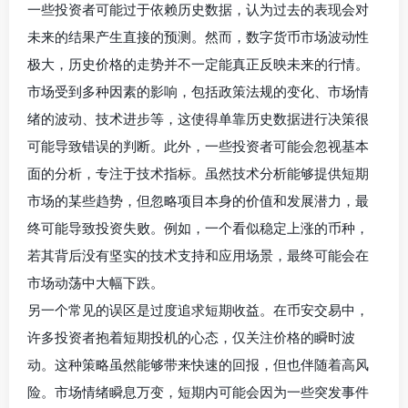
一些投资者可能过于依赖历史数据，认为过去的表现会对
未来的结果产生直接的预测。然而，数字货币市场波动性
极大，历史价格的走势并不一定能真正反映未来的行情。
市场受到多种因素的影响，包括政策法规的变化、市场情
绪的波动、技术进步等，这使得单靠历史数据进行决策很
可能导致错误的判断。此外，一些投资者可能会忽视基本
面的分析，专注于技术指标。虽然技术分析能够提供短期
市场的某些趋势，但忽略项目本身的价值和发展潜力，最
终可能导致投资失败。例如，一个看似稳定上涨的币种，
若其背后没有坚实的技术支持和应用场景，最终可能会在
市场动荡中大幅下跌。
另一个常见的误区是过度追求短期收益。在币安交易中，
许多投资者抱着短期投机的心态，仅关注价格的瞬时波
动。这种策略虽然能够带来快速的回报，但也伴随着高风
险。市场情绪瞬息万变，短期内可能会因为一些突发事件