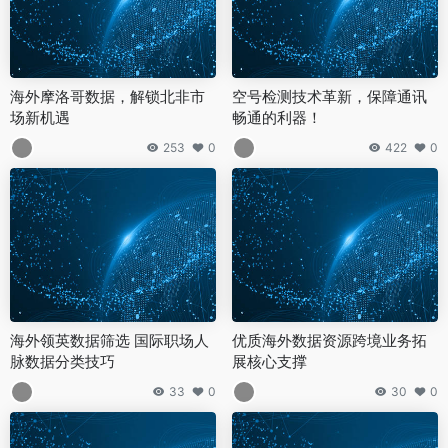
海外摩洛哥数据，解锁北非市
空号检测技术革新，保障通讯
场新机遇
畅通的利器！
253
0
422
0
海外领英数据筛选 国际职场人
优质海外数据资源跨境业务拓
脉数据分类技巧
展核心支撑
33
0
30
0