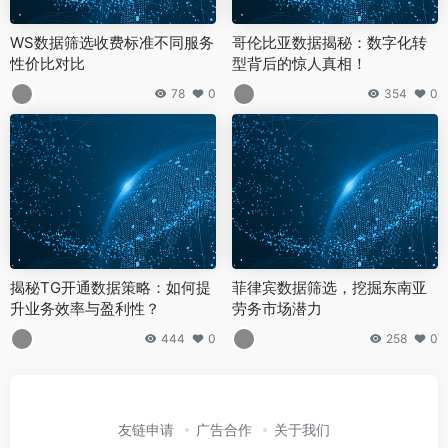
WS数据筛选收费标准不同服务
哥伦比亚数据揭秘：数字化转
性价比对比
型背后的惊人真相！
78
0
354
0
揭秘TG开通数据策略：如何提
菲律宾数据筛选，挖掘东南亚
升业务效率与盈利性？
劳务市场潜力
444
0
258
0
友链申请
广告合作
关于我们