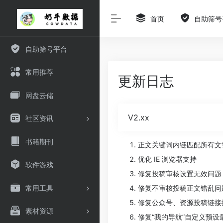
首页
自助筛号
自助筛号平台
常用推荐
更新日志
网盘云储
V2.xx
社区资讯
书籍期刊
正文关键词内链匹配所有文
优化 IE 浏览器支持
软件游戏
修复投稿审核设置无效问题
常用工具
修复不审核投稿正文错乱问
修复公众号、资源投稿链接
素材资源
修复“我的导航”自定义预设