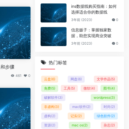
ins数据线购买指南：如何
选择适合你的数据线
3年前 (2023)
0
信息贩子：掌握独家数
据，助您实现商业突破
3年前 (2023)
0
热门标签
法和步骤
461
0
云盘
(6)
网盘
(6)
文学作品
(5)
免费
(5)
工具
(5)
微软
(4)
图书
(4)
破解软件
(3)
wordpress
(3)
非虚构
(3)
mac软件
(2)
时尚
(2)
虚构
(2)
记实
(2)
绿色软件
(2)
资源
(2)
mac os
(2)
杂志
(2)