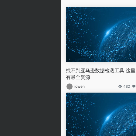
找不到亚马逊数据检测工具 这里
有最全资源
iowen
482