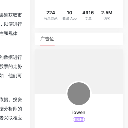
224
10
4916
2.5M
渠道获取市
收录网站
收录 App
文章
访客
，以便进行
性和规律
广告位
的数据进行
股票的走势
如，他们可
依据。投资
据分析师的
iowen
者采取相应
管理员