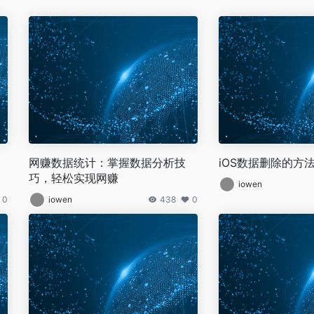
网赚数据统计：掌握数据分析技
iOS数据删除的方
巧，轻松实现网赚
iowen
0
iowen
438
0