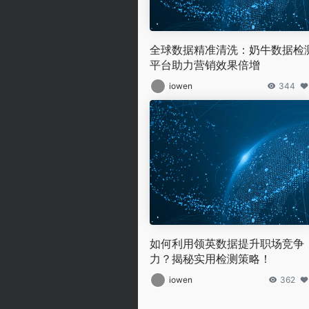
全球数据精准清洗：奶牛数据检
平台助力营销效果倍增
iowen
344
如何利用领英数据提升职场竞争
力？揭秘实用检测策略！
iowen
362