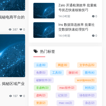
Zalo 开通检测效率 批量账
号状态快速核验技巧
14小时前
0
揭秘电商平台的
Ins 数据筛选效率 批量社
交数据快速处理技巧
387
0
14小时前
0
热门标签
云盘
(6)
网盘
(6)
文学作品
(5)
免费
(5)
工具
(5)
微软
(4)
图书
(4)
破解软件
(3)
wordpress
(3)
，揭秘区域产业
非虚构
(3)
mac软件
(2)
时尚
(2)
虚构
(2)
记实
(2)
绿色软件
(2)
197
0
资源
(2)
mac os
(2)
杂志
(2)