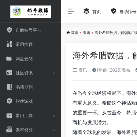
首页
自助筛号
自助筛号平台
首页
•
资讯
•
海外希腊数据，解锁地中
常用推荐
海外希腊数据，
网盘云储
资讯
1年前 (2025)发布
社区资讯
书籍期刊
在当今全球经济格局下，海外
软件游戏
有重大意义。希腊这个神话般
的重要一环。从古至今，希腊
常用工具
商机与发展潜力。
素材资源
随着全球化的发展，海外希腊