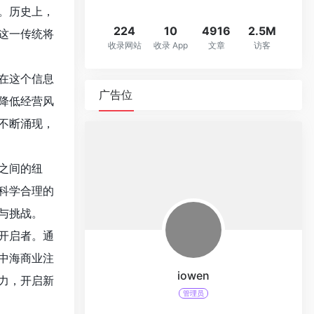
。历史上，
224
10
4916
2.5M
这一传统将
收录网站
收录 App
文章
访客
在这个信息
广告位
降低经营风
不断涌现，
之间的纽
科学合理的
与挑战。
开启者。通
中海商业注
iowen
力，开启新
管理员