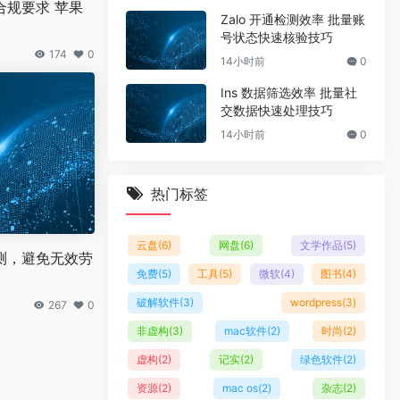
合规要求 苹果
Zalo 开通检测效率 批量账
号状态快速核验技巧
174
0
14小时前
0
Ins 数据筛选效率 批量社
交数据快速处理技巧
14小时前
0
热门标签
云盘
(6)
网盘
(6)
文学作品
(5)
测，避免无效劳
免费
(5)
工具
(5)
微软
(4)
图书
(4)
破解软件
(3)
wordpress
(3)
267
0
非虚构
(3)
mac软件
(2)
时尚
(2)
虚构
(2)
记实
(2)
绿色软件
(2)
资源
(2)
mac os
(2)
杂志
(2)