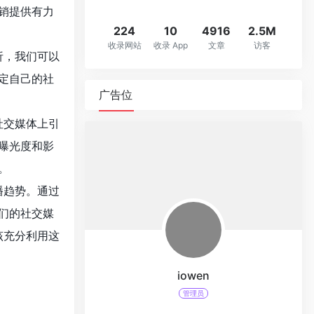
销提供有力
224
10
4916
2.5M
收录网站
收录 App
文章
访客
析，我们可以
定自己的社
广告位
社交媒体上引
曝光度和影
。
播趋势。通过
们的社交媒
该充分利用这
iowen
管理员