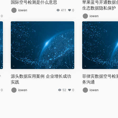
国际空号检测是什么意思
苹果蓝号开通数据
生态数据隐私保护
iowen
411
0
0
iowen
户
源头数据应用案例 企业增长成功
菲律宾数据空号检
实践
务沟通
0
iowen
52
0
iowen