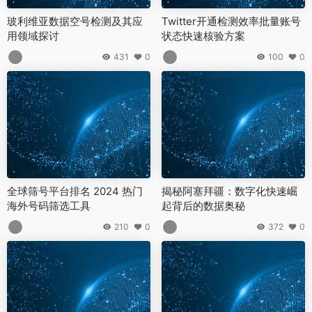
玻利维亚数据空号检测及其应
Twitter开通检测效率批量账号
用领域探讨
状态快速核验方案
431
0
100
0
全球筛号平台排名 2024 热门
揭秘阿塞拜疆：数字化快速崛
海外号码筛选工具
起背后的数据奥秘
210
0
372
0