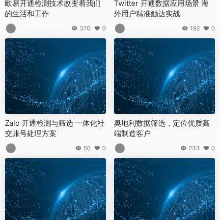
欧易开通检测技术改变着我们
Twitter 开通数据应用场景 海
的生活和工作
外用户精准触达实战
370
0
192
0
Zalo 开通检测与筛选 一体化社
奥地利数据筛选，定位优质高
交账号处理方案
端制造客户
50
0
233
0