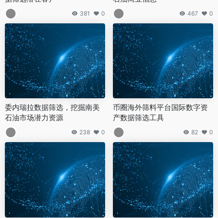
381
0
467
0
委内瑞拉数据筛选，挖掘南美
币圈海外筛料平台国际数字资
石油市场潜力资源
产数据筛选工具
238
0
82
0