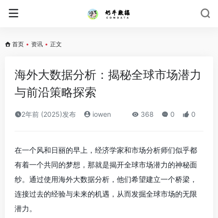
首页
•
资讯
•
正文
海外大数据分析：揭秘全球市场潜力
与前沿策略探索
2年前 (2025)发布
iowen
368
0
0
在一个风和日丽的早上，经济学家和市场分析师们似乎都
有着一个共同的梦想，那就是揭开全球市场潜力的神秘面
纱。通过使用海外大数据分析，他们希望建立一个桥梁，
连接过去的经验与未来的机遇，从而发掘全球市场的无限
潜力。