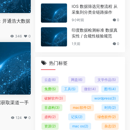
IOS 数据筛选完整流程 从
采集到分类全链路操作
9小时前
0
：开通浩大数据
印度数据检测标准 数据真
实性 / 合规性核验规范
346
0
1天前
0
热门标签
云盘
(6)
网盘
(6)
文学作品
(5)
免费
(5)
工具
(5)
微软
(4)
图书
(4)
破解软件
(3)
wordpress
(3)
数据获取渠道一手
非虚构
(3)
mac软件
(2)
时尚
(2)
虚构
(2)
记实
(2)
绿色软件
(2)
124
0
资源
(2)
mac os
(2)
杂志
(2)