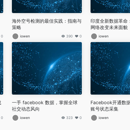
海外空号检测的最佳实践：指南与
印度全新数据革命
策略
网络改变未来面貌
0
iowen
390
0
iowen
成
一手 facebook 数据，掌握全球
Facebook开通
社交动态风向
账号状态采集
0
iowen
323
0
iowen