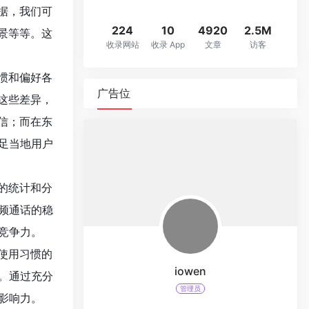
据，我们可
224
10
4920
2.5M
景等等。这
收录网站
收录 App
文章
访客
惯和偏好各
广告位
这些差异，
信；而在东
足当地用户
的统计和分
频通话的稳
竞争力。
使用习惯的
iowen
。通过充分
管理员
影响力。