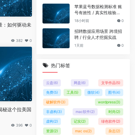
苹果蓝号数据检测标准 账
号有效性 / 真实性核验规
范
18小时前
0
量：如何驱动未
招聘数据应用场景 跨境招
聘 / 行业人才挖掘实战
382
0
1天前
0
热门标签
云盘
(6)
网盘
(6)
文学作品
(5)
免费
(5)
工具
(5)
微软
(4)
图书
(4)
破解软件
(3)
wordpress
(3)
揭秘这个拉美国
非虚构
(3)
mac软件
(2)
时尚
(2)
虚构
(2)
记实
(2)
绿色软件
(2)
396
0
资源
(2)
mac os
(2)
杂志
(2)