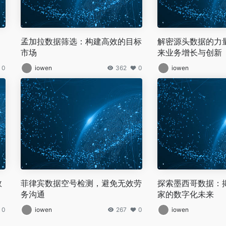
孟加拉数据筛选：构建高效的目标
解密源头数据的力
市场
来业务增长与创新
0
iowen
362
0
iowen
效
菲律宾数据空号检测，避免无效劳
探索墨西哥数据：
务沟通
家的数字化未来
0
iowen
267
0
iowen