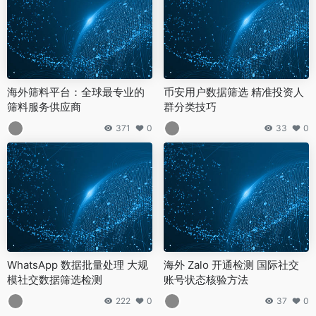
海外筛料平台：全球最专业的
币安用户数据筛选 精准投资人
筛料服务供应商
群分类技巧
371
0
33
0
WhatsApp 数据批量处理 大规
海外 Zalo 开通检测 国际社交
模社交数据筛选检测
账号状态核验方法
222
0
37
0