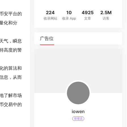
224
10
4925
2.5M
币安平台的
收录网站
收录 App
文章
访客
量化和分
广告位
天气，瞬息
持高度的警
化的算法和
信息，从而
地了解市场
币交易中的
iowen
管理员