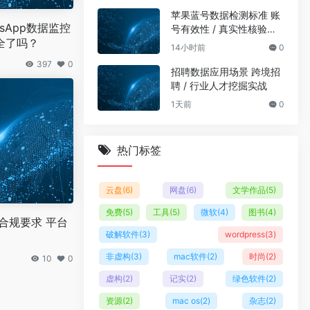
苹果蓝号数据检测标准 账
sApp数据监控
号有效性 / 真实性核验规
全了吗？
范
14小时前
0
397
0
招聘数据应用场景 跨境招
聘 / 行业人才挖掘实战
1天前
0
热门标签
云盘
(6)
网盘
(6)
文学作品
(5)
免费
(5)
工具
(5)
微软
(4)
图书
(4)
合规要求 平台
破解软件
(3)
wordpress
(3)
非虚构
(3)
mac软件
(2)
时尚
(2)
10
0
虚构
(2)
记实
(2)
绿色软件
(2)
资源
(2)
mac os
(2)
杂志
(2)