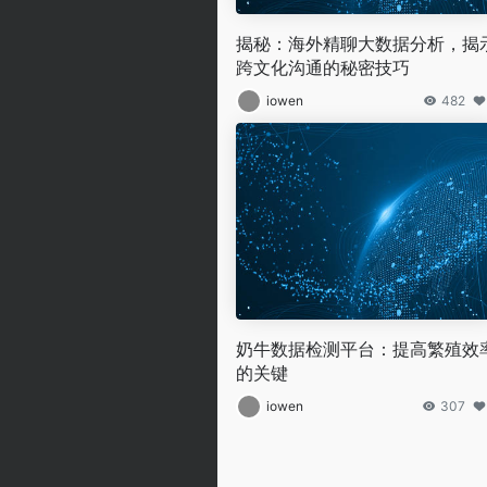
揭秘：海外精聊大数据分析，揭
跨文化沟通的秘密技巧
iowen
482
奶牛数据检测平台：提高繁殖效
的关键
iowen
307