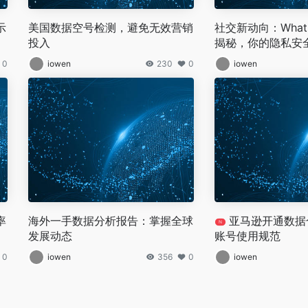
示
美国数据空号检测，避免无效营销
社交新动向：What
投入
揭秘，你的隐私安
0
iowen
230
0
iowen
率
海外一手数据分析报告：掌握全球
亚马逊开通数据
N
发展动态
账号使用规范
0
iowen
356
0
iowen