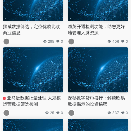
挪威数据筛选，定位优质北欧
领英开通检测功能，助您更好
商业信息
地管理人脉资源
295
0
406
0
亚马逊数据批量处理 大规模
探秘数字货币盛行：解读欧易
N
运营数据筛选检测
数据揭示的投资秘密
25
0
337
0