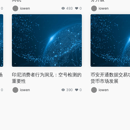
0
iowen
493
0
iowen
场
印尼消费者行为洞见：空号检测的
币安开通数据交易
重要性
货币市场发展
0
iowen
390
0
iowen