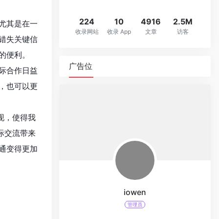
224
10
4916
2.5M
尤其是在一
收录网站
收录 App
文章
访客
错失关键信
的便利。
广告位
际合作日益
，也可以更
现，使得我
际交流带来
通变得更加
iowen
管理员