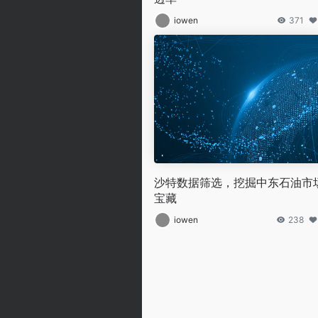
iowen
371
沙特数据筛选，挖掘中东石油市
宝藏
iowen
238