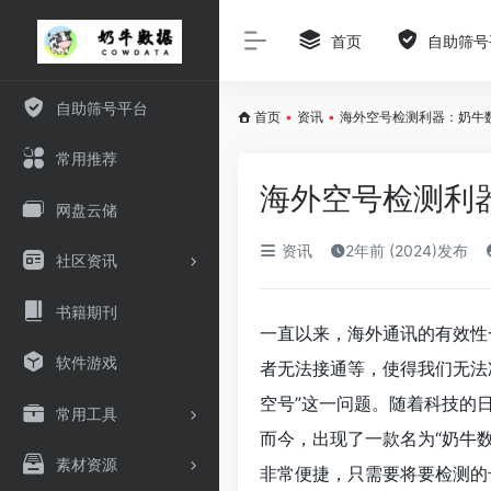
首页
自助筛号
自助筛号平台
首页
•
资讯
•
海外空号检测利器：奶牛
常用推荐
海外空号检测利
网盘云储
资讯
2年前 (2024)发布
社区资讯
书籍期刊
一直以来，海外通讯的有效性
软件游戏
者无法接通等，使得我们无法
空号”这一问题。随着科技的
常用工具
而今，出现了一款名为“奶牛
素材资源
非常便捷，只需要将要检测的