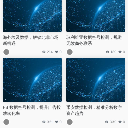
海外埃及数据，解锁北非市场
玻利维亚数据空号检测，规避
新机遇
无效商务联系
214
0
189
0
FB 数据空号检测，提升广告投
币安数据检测，精准分析数字
放转化率
资产趋势
321
0
339
0