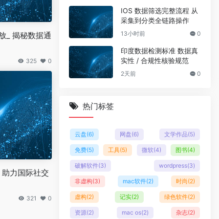
IOS 数据筛选完整流程 从
采集到分类全链路操作
13小时前
0
开放_ 揭秘数据通
印度数据检测标准 数据真
实性 / 合规性核验规范
325
0
2天前
0
热门标签
云盘
(6)
网盘
(6)
文学作品
(5)
免费
(5)
工具
(5)
微软
(4)
图书
(4)
破解软件
(3)
wordpress
(3)
数据，助力国际社交
非虚构
(3)
mac软件
(2)
时尚
(2)
虚构
(2)
记实
(2)
绿色软件
(2)
321
0
资源
(2)
mac os
(2)
杂志
(2)