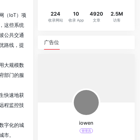
224
10
4920
2.5M
（IoT）项
收录网站
收录 App
文章
访客
，这些系统
坡公共交通
广告位
优路线，提
用大规模数
府部门的服
生快速地获
远程监控技
iowen
数字化的城
管理员
城市。