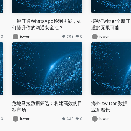
一键开通WhatsApp检测功能，如
探秘Twitter全新
何提升你的沟通安全性？
道的无限可能!
0
iowen
308
0
iowen
实
危地马拉数据筛选：构建高效的目
海外 twitter 
标市场
业务增长
0
iowen
339
0
iowen