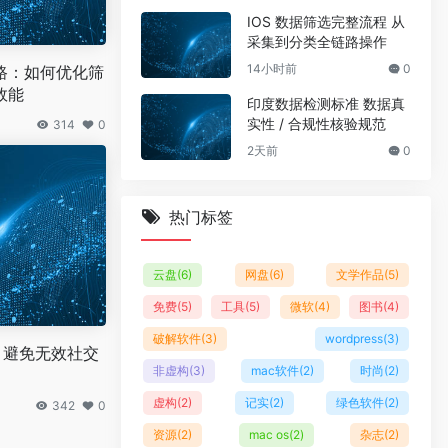
IOS 数据筛选完整流程 从
采集到分类全链路操作
14小时前
0
路：如何优化筛
效能
印度数据检测标准 数据真
实性 / 合规性核验规范
314
0
2天前
0
热门标签
云盘
(6)
网盘
(6)
文学作品
(5)
免费
(5)
工具
(5)
微软
(4)
图书
(4)
破解软件
(3)
wordpress
(3)
测，避免无效社交
非虚构
(3)
mac软件
(2)
时尚
(2)
虚构
(2)
记实
(2)
绿色软件
(2)
342
0
资源
(2)
mac os
(2)
杂志
(2)