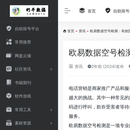
首页
自助筛号
自助筛号平台
首页
•
资讯
•
欧易数据空号检测：有效
常用推荐
欧易数据空号检
网盘云储
资讯
2年前 (2024)发布
社区资讯
书籍期刊
电话营销是商家推广产品和服
软件游戏
越大的挑战。其中一种常见的
码进行呼叫，欺诈受害者等待
常用工具
服务。
素材资源
欧易数据空号检测是一项专业