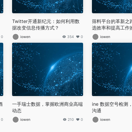
Twitter开通新纪元：如何利用数
筛料平台的革新之
据改变信息传播方式？
选效率和提高工作
0
iowen
354
0
iowen
酒
一手瑞士数据，掌握欧洲商业高端
ine 数据空号检
动态
沟通
0
iowen
210
0
iowen