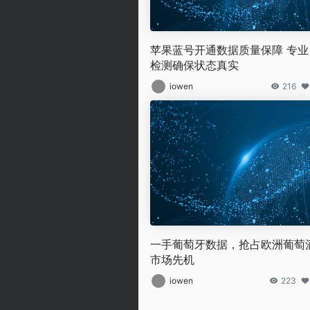
苹果蓝号开通数据质量保障 专业
检测确保状态真实
iowen
216
一手葡萄牙数据，抢占欧洲葡萄
市场先机
iowen
223