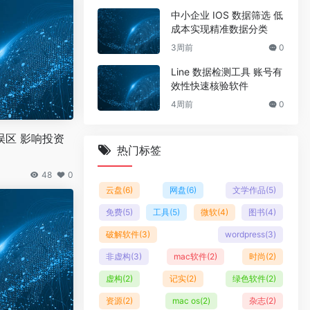
中小企业 IOS 数据筛选 低
成本实现精准数据分类
3周前
0
Line 数据检测工具 账号有
效性快速核验软件
4周前
0
误区 影响投资
热门标签
48
0
云盘
(6)
网盘
(6)
文学作品
(5)
免费
(5)
工具
(5)
微软
(4)
图书
(4)
破解软件
(3)
wordpress
(3)
非虚构
(3)
mac软件
(2)
时尚
(2)
虚构
(2)
记实
(2)
绿色软件
(2)
资源
(2)
mac os
(2)
杂志
(2)