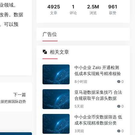
业领域。
4925
1
2.5M
961
文章
评论
浏览
获赞
改善。数据
。可以预
广告位
相关文章
中小企业 Zalo 开通检测
低成本实现账号精准核验
8小时前
0
亚马逊数据采集技巧 合法
下一篇
合规获取平台源头数据
数据把握国际趋势
5天前
0
中小企业币安数据筛选 低
成本实现精准数据分类
3周前
0