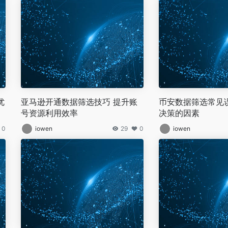
优
亚马逊开通数据筛选技巧 提升账
币安数据筛选常见
号资源利用效率
决策的因素
0
iowen
29
0
iowen