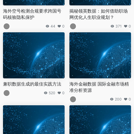
海外空号检测合规要求跨国号
揭秘领英数据：如何借助职场
码核验隐私保护
网优化人生职业规划？
44
0
371
0
兼职数据生成的最佳实践方法
海外金融数据 国际金融市场精
准分析资源
520
0
200
0