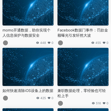
momo开通数据，助你实现个
Facebook数据门事件：罚款金
人信息保护与数据安全
额曝光引发轩然大波
448
0
455
0
如何快速清除iOS设备上的数据
兼职数据处理，零经验也可轻
松上手
425
0
516
0