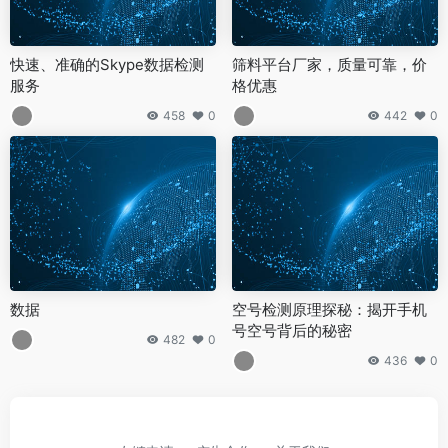
快速、准确的Skype数据检测
筛料平台厂家，质量可靠，价
服务
格优惠
458
0
442
0
数据
空号检测原理探秘：揭开手机
号空号背后的秘密
482
0
436
0