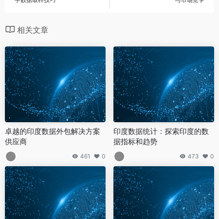
相关文章
卓越的印度数据外包解决方案
印度数据统计：探索印度的数
供应商
据指标和趋势
461
0
473
0