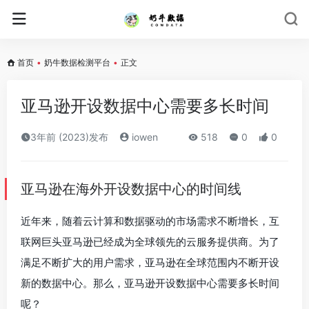
首页
•
奶牛数据检测平台
•
正文
亚马逊开设数据中心需要多长时间
3年前 (2023)发布
iowen
518
0
0
亚马逊在海外开设数据中心的时间线
近年来，随着云计算和数据驱动的市场需求不断增长，互
联网巨头亚马逊已经成为全球领先的云服务提供商。为了
满足不断扩大的用户需求，亚马逊在全球范围内不断开设
新的数据中心。那么，亚马逊开设数据中心需要多长时间
呢？