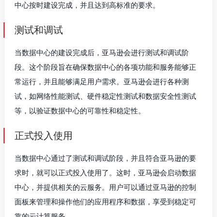
中心按时建设完成，并且达到高标准的要求。
测试和调试
当数据中心的建设完成后，亚马逊会进行测试和调试阶
段。这个阶段旨在确保数据中心的各项功能和服务能够正
常运行，并且能够满足用户需求。亚马逊会进行各种测
试，如网络性能测试、硬件稳定性测试和数据安全性测试
等，以验证数据中心的可靠性和稳定性。
正式投入使用
当数据中心通过了测试和调试阶段，并且符合亚马逊的要
求时，就可以正式投入使用了。这时，亚马逊会启动数据
中心，并提供相关的云服务。用户可以通过亚马逊的控制
面板来管理和操作他们的应用程序和数据，享受到稳定可
靠的云计算服务。