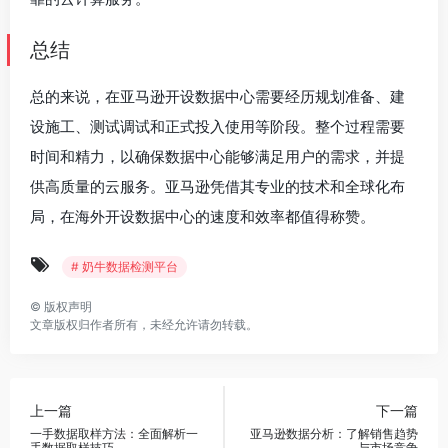
总结
总的来说，在亚马逊开设数据中心需要经历规划准备、建
设施工、测试调试和正式投入使用等阶段。整个过程需要
时间和精力，以确保数据中心能够满足用户的需求，并提
供高质量的云服务。亚马逊凭借其专业的技术和全球化布
局，在海外开设数据中心的速度和效率都值得称赞。
# 奶牛数据检测平台
©
版权声明
文章版权归作者所有，未经允许请勿转载。
上一篇
下一篇
一手数据取样方法：全面解析一
亚马逊数据分析：了解销售趋势
手数据取样技巧
与市场竞争