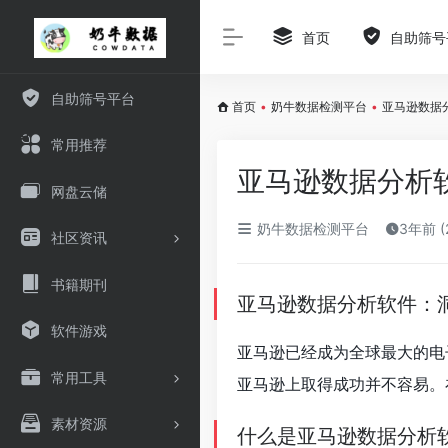
首页
自助筛号
自助筛号平台
首页
•
奶牛数据检测平台
•
亚马逊数据
常用推荐
亚马逊数据分析
网盘云储
奶牛数据检测平台
3年前 (
社区资讯
书籍期刊
亚马逊数据分析软件：
软件游戏
亚马逊已经成为全球最大的电
常用工具
亚马逊上取得成功并不容易。
素材资源
什么是亚马逊数据分析