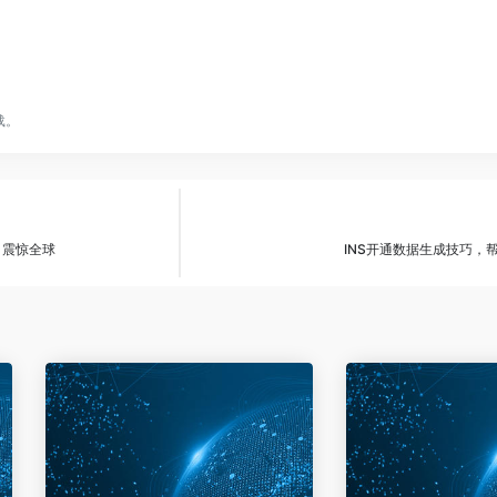
载。
，震惊全球
INS开通数据生成技巧，