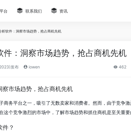
平台
联系我们
资讯
分析软件：洞察市场趋势，抢占商机先机
软件：洞察市场趋势，抢占商机先机
2023)发布
iowen
462
洞察市场趋势，抢占商机先机
子商务平台之一，吸引了无数卖家和消费者。然而，由于竞争激
在这个竞争激烈的市场中，了解市场趋势和抓住商机是至关重要
软件？