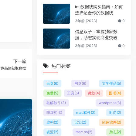
ins数据线购买指南：如何
选择适合你的数据线
3年前 (2023)
0
信息贩子：掌握独家数
据，助您实现商业突破
3年前 (2023)
0
下一篇
热门标签
帮你高效获取数据
云盘
(6)
网盘
(6)
文学作品
(5)
免费
(5)
工具
(5)
微软
(4)
图书
(4)
破解软件
(3)
wordpress
(3)
非虚构
(3)
mac软件
(2)
时尚
(2)
虚构
(2)
记实
(2)
绿色软件
(2)
资源
(2)
mac os
(2)
杂志
(2)