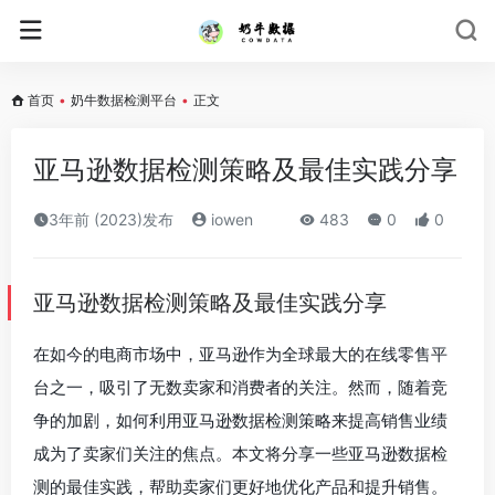
首页
•
奶牛数据检测平台
•
正文
亚马逊数据检测策略及最佳实践分享
3年前 (2023)发布
iowen
483
0
0
亚马逊数据检测策略及最佳实践分享
在如今的电商市场中，亚马逊作为全球最大的在线零售平
台之一，吸引了无数卖家和消费者的关注。然而，随着竞
争的加剧，如何利用亚马逊数据检测策略来提高销售业绩
成为了卖家们关注的焦点。本文将分享一些亚马逊数据检
测的最佳实践，帮助卖家们更好地优化产品和提升销售。