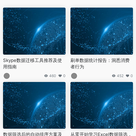
Skype数据迁移工具推荐及使
刷单数据统计报告：洞悉消费
用指南
者行为
460
0
452
0
数据筛选后的自动排序方案及
从零开始学习Excel数据筛选，