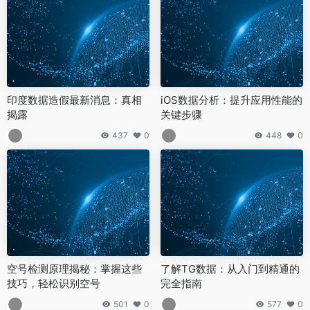
印度数据造假最新消息：真相
iOS数据分析：提升应用性能的
揭露
关键步骤
437
0
448
0
空号检测原理揭秘：掌握这些
了解TG数据：从入门到精通的
技巧，轻松识别空号
完全指南
501
0
577
0