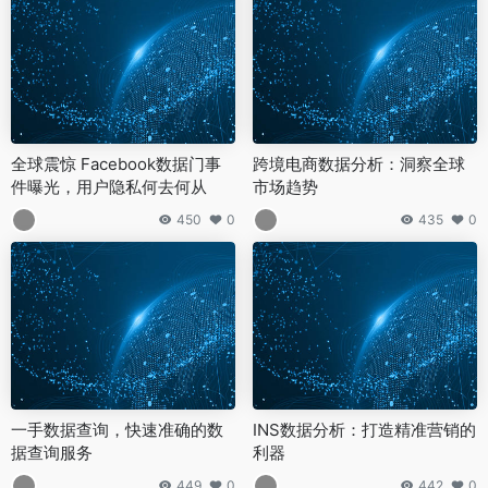
全球震惊 Facebook数据门事
跨境电商数据分析：洞察全球
件曝光，用户隐私何去何从
市场趋势
450
0
435
0
一手数据查询，快速准确的数
INS数据分析：打造精准营销的
据查询服务
利器
449
0
442
0