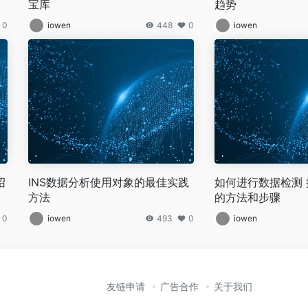
宝库
趋势
0
iowen
448
0
iowen
绍
INS数据分析使用对象的最佳实践
如何进行数据检测
方法
的方法和步骤
0
iowen
493
0
iowen
友链申请
广告合作
关于我们