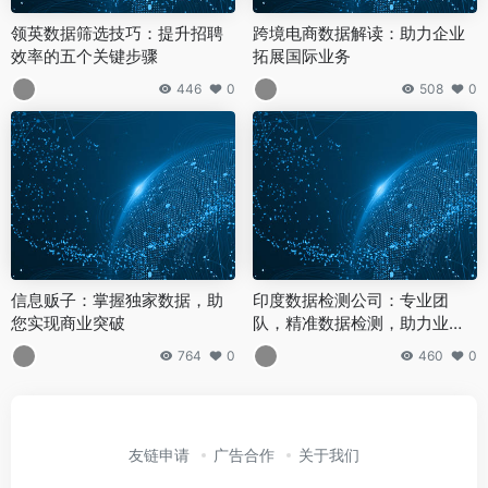
领英数据筛选技巧：提升招聘
跨境电商数据解读：助力企业
效率的五个关键步骤
拓展国际业务
446
0
508
0
信息贩子：掌握独家数据，助
印度数据检测公司：专业团
您实现商业突破
队，精准数据检测，助力业务
发展
764
0
460
0
友链申请
广告合作
关于我们