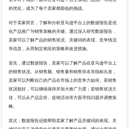
的优化，成为了每个卖家都面临的挑战。
对于卖家而言，了解和分析亚马逊平台上的数据报告是优
化产品推广与销售策略的关键。通过深入研究数据报告，
卖家可以了解产品的销售状况、关键词的表现、竞争情况
等信息，从而制定相应的策略和改进措施。
首先，通过数据报告，卖家可以了解产品在亚马逊平台上
的销售状况。从销售额、销售量和销售排名等指标出发，
卖家可以判断自己的产品在市场上的竞争力如何。若销售
状况较好，可以继续保持并加大推广力度；若销售状况欠
佳，可以从产品定价、促销活动等方面寻找问题并调整策
略。
其次，数据报告还能帮助卖家了解产品关键词的表现。关