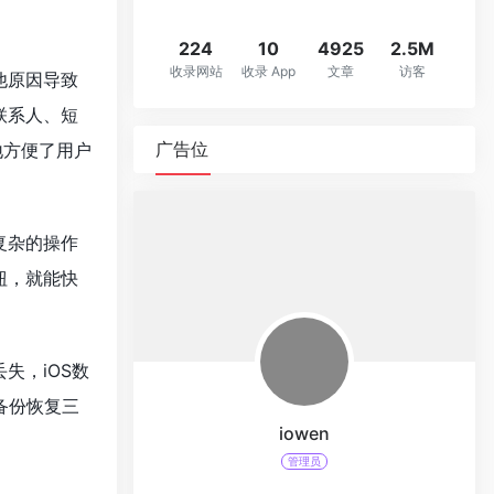
224
10
4925
2.5M
收录网站
收录 App
文章
访客
他原因导致
联系人、短
广告位
地方便了用户
复杂的操作
钮，就能快
失，iOS数
d备份恢复三
iowen
管理员